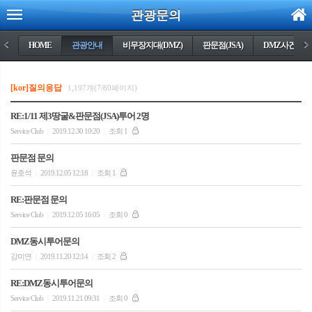
관광문의
<
HOME
관광안내
비무장지대(DMZ)
판문점(JSA)
DMZ사건들
>
[kor]질의응답
1,197개(7/60페이지)
RE:1/11 제3땅굴&판문점(JSA)투어 2명
Service Club
2019.12.30 10:20
조회 1
|
|
판문점 문의
윤호석
2019.12.05 12:18
조회 1
|
|
RE:판문점 문의
Service Club
2019.12.05 16:05
조회 0
|
|
DMZ동시투어문의
강미연
2019.11.20 12:14
조회 2
|
|
RE:DMZ동시투어문의
Service Club
2019.11.21 09:31
조회 0
|
|