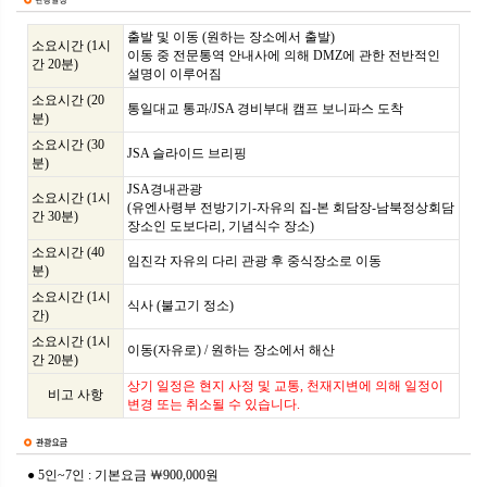
출발 및 이동 (원하는 장소에서 출발)
소요시간 (1시
이동 중 전문통역 안내사에 의해 DMZ에 관한 전반적인
간 20분)
설명이 이루어짐
소요시간 (20
통일대교 통과/JSA 경비부대 캠프 보니파스 도착
분)
소요시간 (30
JSA 슬라이드 브리핑
분)
JSA경내관광
소요시간 (1시
(유엔사령부 전방기기-자유의 집-본 회담장-남북정상회담
간 30분)
장소인 도보다리, 기념식수 장소)
소요시간 (40
임진각 자유의 다리 관광 후 중식장소로 이동
분)
소요시간 (1시
식사 (불고기 정소)
간)
소요시간 (1시
이동(자유로) / 원하는 장소에서 해산
간 20분)
상기 일정은 현지 사정 및 교통, 천재지변에 의해 일정이
비고 사항
변경 또는 취소될 수 있습니다.
● 5인~7인 : 기본요금 ￦900,000원