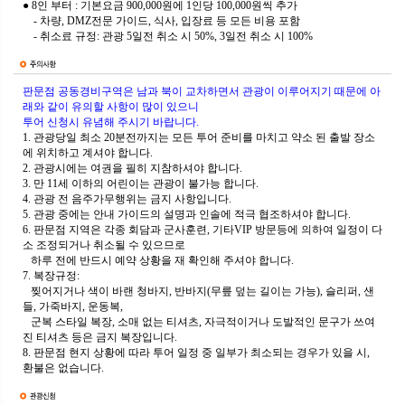
● 8인 부터 : 기본요금 900,000원에 1인당 100,000원씩 추가
- 차량, DMZ전문 가이드, 식사, 입장료 등 모든 비용 포함
- 취소료 규정: 관광 5일전 취소 시 50%, 3일전 취소 시 100%
판문점 공동경비구역은 남과 북이 교차하면서 관광이 이루어지기 때문에 아
래와 같이 유의할 사항이 많이 있으니
투어 신청시 유념해 주시기 바랍니다.
1. 관광당일 최소 20분전까지는 모든 투어 준비를 마치고 약소 된 출발 장소
에 위치하고 계셔야 합니다.
2. 관광시에는 여권을 필히 지참하셔야 합니다.
3. 만 11세 이하의 어린이는 관광이 불가능 합니다.
4. 관광 전 음주가무행위는 금지 사항입니다.
5. 관광 중에는 안내 가이드의 설명과 인솔에 적극 협조하셔야 합니다.
6. 판문점 지역은 각종 회담과 군사훈련, 기타VIP 방문등에 의하여 일정이 다
소 조정되거나 취소될 수 있으므로
하루 전에 반드시 예약 상황을 재 확인해 주셔야 합니다.
7.
복장규정
:
찢어지거나 색이 바랜 청바지, 반바지(무릎 덮는 길이는 가능), 슬리퍼, 샌
들, 가죽바지, 운동복,
군복 스타일 복장, 소매 없는 티셔츠, 자극적이거나 도발적인 문구가 쓰여
진 티셔츠 등은 금지 복장입니다.
8. 판문점 현지 상황에 따라 투어 일정 중 일부가 최소되는 경우가 있을 시,
환불은 없습니다.