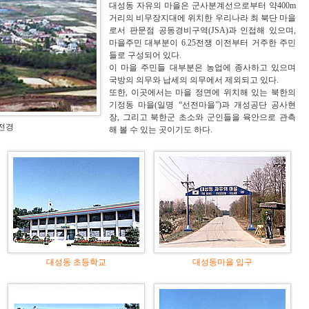
대성동 자유의 마을은 군사분계선으로부터 약400m
거리의 비무장지대에 위치한 우리나라 최 북단 마을
로서 판문점 공동경비구역(JSA)과 인접해 있으며,
마을주민 대부분이 6.25전쟁 이전부터 거주한 주민
들로 구성되어 있다.
이 마을 주민들 대부분은 농업에 종사하고 있으며
국방의 의무와 납세의 의무에서 제외되고 있다.
또한, 이곳에서는 마을 정면에 위치해 있는 북한의
기정동 마을(일명 “선전마을”)과 개성공단 공사현
장, 그리고 북한군 초소와 군인들을 육안으로 관측
전경
해 볼 수 있는 곳이기도 하다.
대성동 초등학교
대성동마을 입구