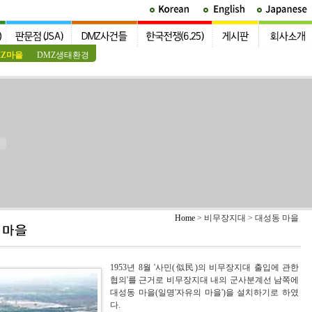
MZ마을
DMZ생태환경
Home
> 비무장지대 > 대성동 마을
1953년 8월 '사민(似民)의 비무장지대 출입에 관한
협의'를 근거로 비무장지대 내의 군사분계선 남쪽에
대성동 마을(일명'자유의 마을')을 설치하기로 하였
다.