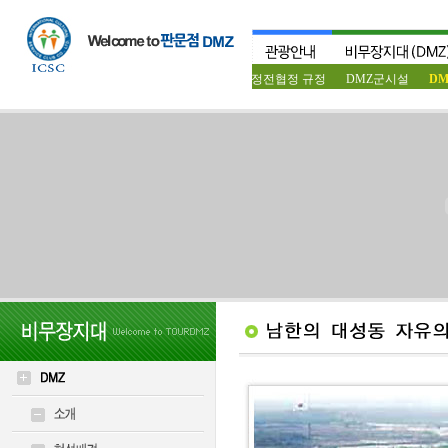
DMZ
정전협정 규정
DMZ군시설
D