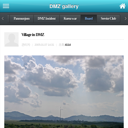
DMZ gallery
DMZ
<
Panmunjom
DMZ Incident
Korea war
Board
Service Club
>
Village in DMZ
관리자
조회
|
2005.01.07 14:31
|
4114