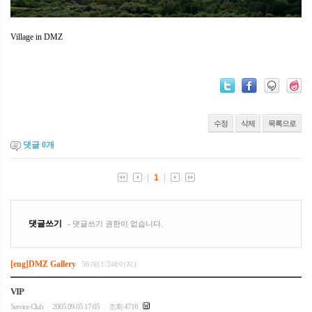
Village in DMZ
수정
삭제
목록으로
댓글
0
개
[eng]DMZ Gallery
56개(1/3페이지)
VIP
Service Club
2005.09.05 17:05
조회 4718
|
|