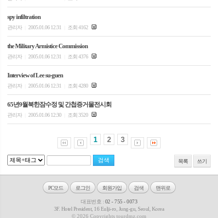
spy infiltration
관리자
2005.01.06 12:31
조회 4162
|
|
the Military Armistice Commission
관리자
2005.01.06 12:31
조회 4376
|
|
Interview of Lee su-guen
관리자
2005.01.06 12:31
조회 4280
|
|
65년9월북한잠수정 및 간첩증거물전시회
관리자
2005.01.06 12:30
조회 3520
|
|
1
2
3
목록
쓰기
PC모드
로그인
회원가입
검색
맨위로
대표번호 :
02 - 755 - 0073
3F. Hotel President, 16 Eulji-ro, Jung-gu, Seoul, Korea
© 2026 Copyrights tourdmz.com