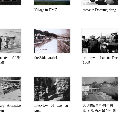
Village in DMZ
move in Daesung-dong
entative of UN
the 38th parallel
set crews free in Dec
958
1969
tary Armistice
Interview of Lee su-
65년9월북한잠수정
ion
guen
및 간첩증거물전시회