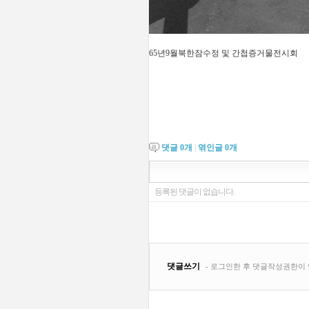
65년9월북한잠수정 및 간첩증거물전시회
댓글
0
개
|
엮인글
0
개