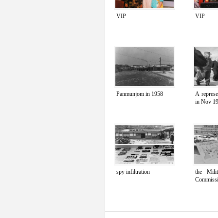
VIP
VIP
Panmunjom in 1958
A repres
in Nov 1
spy infiltration
the Mili
Commiss