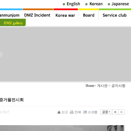
DMZ gallery
Home
> 게시판 > 공지사항
첩증거물전시회
회
3517
신고
인쇄
스크랩